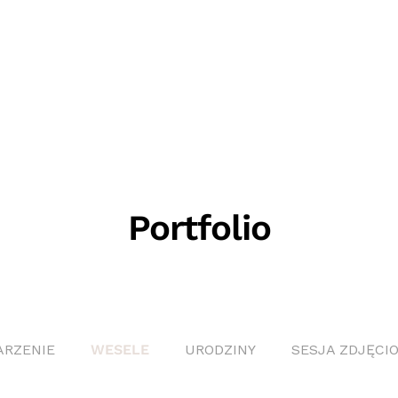
Portfolio
RZENIE
WESELE
URODZINY
SESJA ZDJĘCI