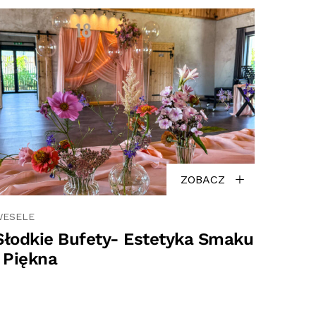
ZOBACZ
WESELE
Słodkie Bufety- Estetyka Smaku
i Piękna