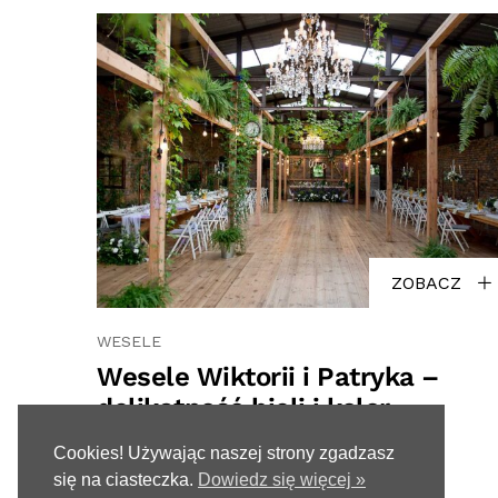
ZOBACZ
WESELE
Wesele Wiktorii i Patryka –
delikatność bieli i kolor
niebieski w Cichej 23
Cookies! Używając naszej strony zgadzasz
się na ciasteczka.
Dowiedz się więcej »